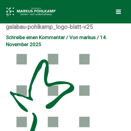
Zum
Inhalt
springen
galabau-pohlkamp_logo-blatt-v25
Schreibe einen Kommentar
/ Von
markus
/
14.
November 2025