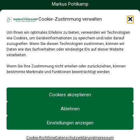
Markus Pohlkamp
Sandfort 8
48324 Sendenhorst
Cookie-Zustimmung verwalten
Um Ihnen ein optimales Erlebnis zu bieten, verwenden wir Technologien
02526 9390 24
wie Cookies, um Geräteinformationen zu speichern und/oder darauf
02526 9514 78
zuzugreifen. Wenn Sie diesen Technologien zustimmen, können wir
info@galabau-pohlkamp.de
Daten wie das Surfverhalten oder eindeutige IDs auf dieser Website
verarbeiten.
Wenn Sie Ihre Zustimmung nicht erteilen oder zurückziehen, können
bestimmte Merkmale und Funktionen beeinträchtigt werden.
Cookies akzeptieren
Ablehnen
Einstellungen anzeigen
Copyright © 2026 Markus Pohlkamp |
Website by kreatifwerk
Cookie-Richtlinie
Datenschutzerklärung
Impressum