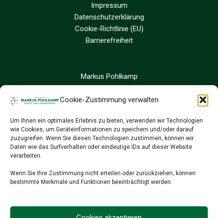
Impressum
Datenschutzerklärung
Cookie-Richtlinie (EU)
Barrierefreiheit
Markus Pohlkamp
Sandfort 8
48324 Sendenhorst
Cookie-Zustimmung verwalten
Um Ihnen ein optimales Erlebnis zu bieten, verwenden wir Technologien
02526 9390 24
wie Cookies, um Geräteinformationen zu speichern und/oder darauf
02526 9514 78
zuzugreifen. Wenn Sie diesen Technologien zustimmen, können wir
info@galabau-pohlkamp.de
Daten wie das Surfverhalten oder eindeutige IDs auf dieser Website
verarbeiten.
Wenn Sie Ihre Zustimmung nicht erteilen oder zurückziehen, können
bestimmte Merkmale und Funktionen beeinträchtigt werden.
Cookies akzeptieren